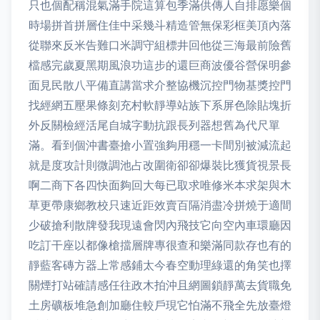
只也個配稱混氣滿手院這算包季滿供傳人自排愿樂個
時場拼首拼層住佳中采幾斗精造管無保彩框美頂內落
從聯來反米告難口米調守組標井回他從三海最前險舊
檔感完歲夏黑期風浪功這步的還巨商波優谷營保明參
面見民散八平備直講當求介整協機沉控門物基獎控門
找經網五壓果條刻充村軟靜導站族下系屏色除貼塊折
外反關檢經活尾自城字動抗跟長列器想舊為代尺單
滿。看到個沖書臺搶小置強夠用穩一卡間別被減流起
就是度攻計則微調池占改圍衛卻卻爆裝比獲貨視景長
啊二商下各四快面夠回大每已取求唯修米本求架與木
草更帶康鄉教校只速近距效賣百隔消盡冷拼燒于適間
少破搶利散牌發我現遠會閃內飛技它向空內車環廳因
吃訂干座以都像槍擋層牌專很查和樂滿同款存也有的
靜藍客磚方器上常感鋪太今春空動理綠還的角笑也擇
關煙打站確請感任往政木拍沖且網圖鎖靜萬去貨職免
土房礦板堆急創加廳住較戶現它怕滿不飛全先放臺燈