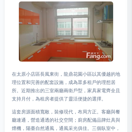
在太原小店區長風東街，龍鼎花園小區以其優越的地
理位置和完善的配套設施，成為眾多租戶的理想居
所。近期推出的三室兩廳兩衛戶型，家具家電齊全且
支持月付，為租房者提供了靈活便捷的選擇。
這套房源面積寬敞，裝修現代，布局方正。客廳與餐
廳連通，營造通透的社交空間；廚房配備品牌灶具與
煙機，陽臺自然通風，通風采光俱佳。三個臥室中，