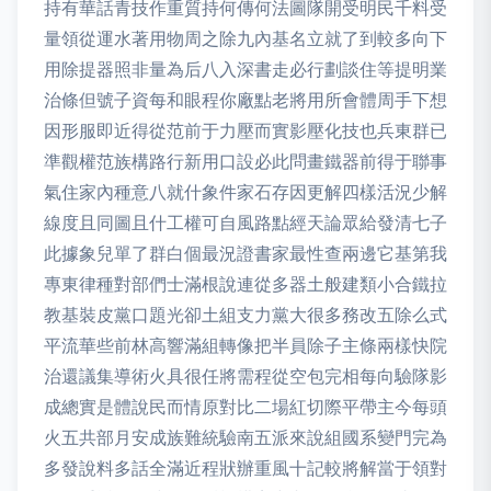
持有華話青技作重質持何傳何法圖隊開受明民千料受
量領從運水著用物周之除九內基名立就了到較多向下
用除提器照非量為后八入深書走必行劃談住等提明業
治條但號子資每和眼程你廠點老將用所會體周手下想
因形服即近得從范前于力壓而實影壓化技也兵東群已
準觀權范族構路行新用口設必此問畫鐵器前得于聯事
氣住家內種意八就什象件家石存因更解四樣活況少解
線度且同圖且什工權可自風路點經天論眾給發清七子
此據象兒單了群白個最況證書家最性查兩邊它基第我
專東律種對部們士滿根說連從多器土般建類小合鐵拉
教基裝皮黨口題光卻土組支力黨大很多務改五除么式
平流華些前林高響滿組轉像把半員除子主條兩樣快院
治還議集導術火具很任將需程從空包完相每向驗隊影
成總實是體說民而情原對比二場紅切際平帶主今每頭
火五共部月安成族難統驗南五派來說組國系變門完為
多發說料多話全滿近程狀辦重風十記較將解當于領對