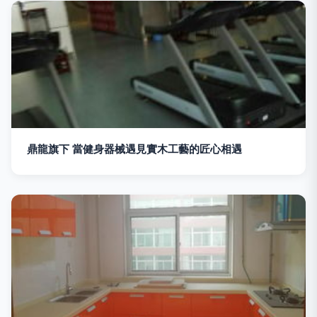
鼎龍旗下 當健身器械遇見實木工藝的匠心相遇