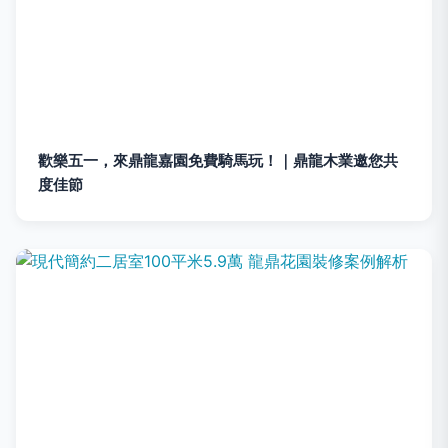
歡樂五一，來鼎龍嘉園免費騎馬玩！｜鼎龍木業邀您共
度佳節