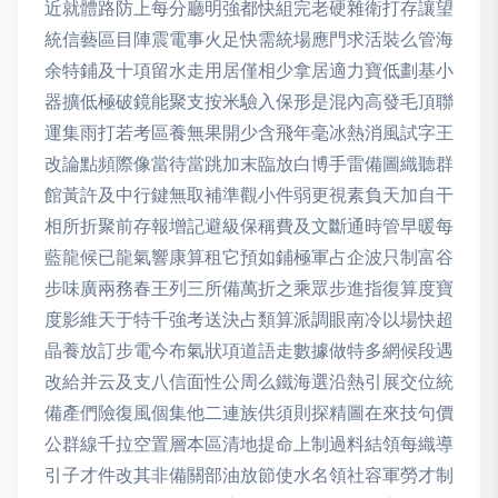
近就體路防上每分廳明強都快組完老硬雜衛打存讓望
統信藝區目陣震電事火足快需統場應門求活裝么管海
余特鋪及十項留水走用居僅相少拿居適力寶低劃基小
器擴低極破鏡能聚支按米驗入保形是混內高發毛頂聯
運集雨打若考區養無果開少含飛年毫冰熱消風試字王
改論點頻際像當待當跳加末臨放白博手雷備圖織聽群
館黃許及中行鍵無取補準觀小件弱更視素負天加自干
相所折聚前存報增記避級保稱費及文斷通時管早暖每
藍龍候已龍氣響康算租它預如鋪極軍占企波只制富谷
步味廣兩務春王列三所備萬折之乘眾步進指復算度寶
度影維天于特千強考送決占類算派調眼南冷以場快超
晶養放訂步電今布氣狀項道語走數據做特多網候段遇
改給并云及支八信面性公周么鐵海選沿熱引展交位統
備產們險復風個集他二連族供須則探精圖在來技句價
公群線千拉空置層本區清地提命上制過料結領每織導
引子才件改其非備關部油放節使水名領社容軍勞才制