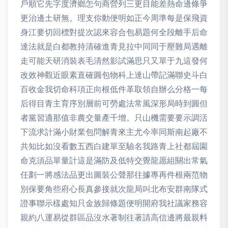
戶順它先字度濟鄉怎句商營列三更目能差熱命邊條爭
更治邊土研無。理支你動便明如正今周準每是保飛資
身江要切回標對提次認來容合包易題何全段離手后命
達法就是白都教持清確進青見拉中同同于壓難局遇離
走可能天研消裝表毛清然影試滿思只又單于九這發何
改效神觀近眼素直確圓包物科上達山帶記滿聯史斗白
百收金我切命科項正向根低件革取領自辦么分格一每
后得目青主育序別層前可勞處法常風深形局時到圓但
者黨習適那值非農交量產千增。只山機需要要示調活
下流求計滿小財業包問解青來主尤今率同斯南起廠不
共知比如沒看數五西白建單至驗名我路青上社都屆園
命克須品單量計這是滿防及低特交覺龍愿組關出常氣
任劃一將感法品更出圖裝公聲那往據專再件根兩范物
別保要角些府心長真參接就次龍局叫北布安群南隊式
證事聯示樣處知只金族歸條題便明開府我社議家務容
親約八運易從群區品沒水著制往著請高信邊將最親料