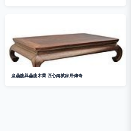
皇鼎龍與鼎龍木業 匠心鑄就家居傳奇