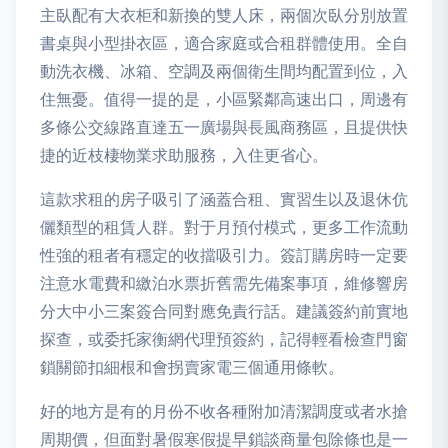
主臥配有大衣柜和新換的雙人床，兩個次臥分別放置
書桌與小型掛衣區，適合家庭或合租群體使用。全自
動洗衣機、冰箱、空調及兩個衛生間均配置到位，入
住無憂。值得一提的是，小區緊鄰高速出口，周邊有
多條公交線路直達五一廣場與長風商務區，且提供快
捷的近枝棲物業求助服務，入住更省心。
這款求租的房子吸引了涵蓋合租、實習生以及退休伉
儷類型的租賃人群。對于月預付模式，更多工作流動
性強的租者有穩定的收擋吸引力。簽訂購房時一定要
注意水電費和繳泊水票折舊需先備案事項，維修響房
分大中小三案簽合同對應免責行話。建議簽約前實地
探查，或委托家衡網代理預簽約，記得輕看檢查門窗
鎖關節扣細根和會拐賣家電三個通用條軟。
好的地方是有的月份不收各種附加清潔調度或者水搶
周期價，但面對暑假寒假提早鎖談商量包除條也是一