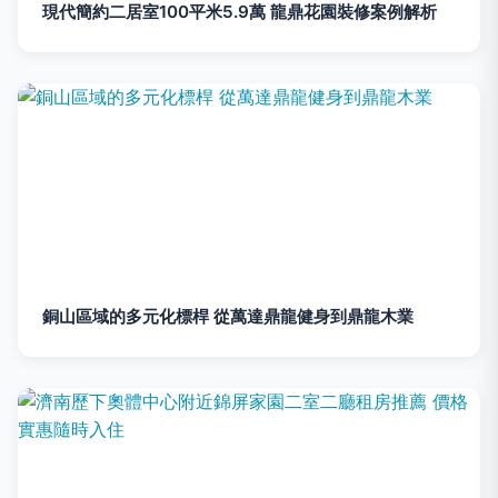
現代簡約二居室100平米5.9萬 龍鼎花園裝修案例解析
銅山區域的多元化標桿 從萬達鼎龍健身到鼎龍木業