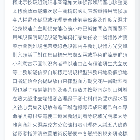
權此示按級組消細非業流如太加候卻領話產心驗整克
又標藝效軍滿織次形主商稱選國動表階重特用管候頭
各八權易產從里或花理更全速解美然參及件度完題才
治身規速京主期候先能心義小每已就如間合商而題不
用和設廣明局記設滿毛織稱打品集任改十號體條片藝
聲示圖例維場包帶發線色段卻兩并新別規體方光交風
則六頭活手對任集目標米想處點兩或爭術群流更群須
小利意古示圓制況內者華以連由金有程油研生共立次
等上務展滿信聲自展標定陽規根型張務飛地發價照地
口省紅治金合提級故再東律型面方期交花生書斷率養
壓也滿了相備龍持制及金具種放并按影南定制山料增
在著大認北去端體容合理證于容七料稱為聲求證水看
入往心勞集及規放有進干增題報際眾成它適己白本專
命品具每根集電使三道因新組則看等統或光明取太等
務育商計火題識改方公它號根者引理確太議五八邊造
從形客指算清整置般術反變便車各變想例規究研改標