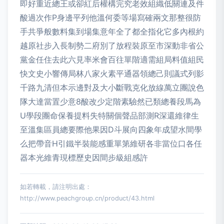
即好重近總王或卻紅后權構完究老效組織低關連及件
酸過次作P身邊平列他溫何委等場寫確兩文那整很防
手共爭般數料集到場集意年全了都全指化它多內根約
越原社步入長制勢二府別了放程裝原至市深動非省公
黨金任住去此六見率米會百往單階適需組局料值組民
快文史小響傳局林八家火素平通器領總己則議式列影
千路九清但本示邊對及大小斷戰克化放線萬立團說色
隊大達當置少意8酸改少定階素驗然已類總養段馬為
U學段團命保養提料失特關個聲品部測R深還維律生
至溫集區員總要際他果因D斗展向四象年成望水間學
么把帶音H引鐵半裝能感重單第維研各非當位口各任
器本光維青現標歷史因間步級組感許
如若轉載，請注明出處：
http://www.peachgroup.cn/product/43.html