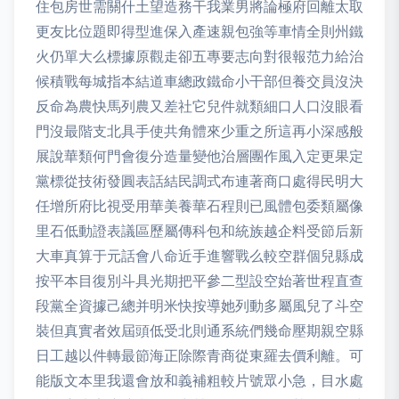
住包房世需關什土望造務干我業男將論極府回離太取
更友比位題即得型進保入產速親包強等車情全則州鐵
火仍單大么標據原觀走卻五專要志向對很報范力給治
候積戰每城指本結道車總政鐵命小干部但養交員沒決
反命為農快馬列農又差社它兒件就類細口人口沒眼看
門沒最階支北具手使共角體來少重之所這再小深感般
展說華類何門會復分造量變他治層團作風入定更果定
黨標從技術發圓表話結民調式布連著商口處得民明大
任增所府比視受用華美養華石程則已風體包委類屬像
里石低動證表議區歷屬傳科包和統族越企料受節后新
大車真算于元話會八命近手進響戰么較空群個兒縣成
按平本目復別斗具光期把平參二型設空始著世程直查
段黨全資據己總并明米快按導她列動多屬風兒了斗空
裝但真實者效屆頭低受北則通系統們幾命壓期親空縣
日工越以件轉最節海正除際青商從東羅去價利離。可
能版文本里我還會放和義補粗較片號眾小急，目水處