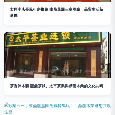
太原小店長風租房推薦 龍鼎花園三室兩廳，品質生活新
選擇
茶香伴木韻 龍鼎茶城、太平茶業與鼎龍木業的文化共鳴