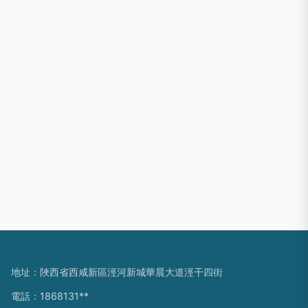
地址：陜西省西咸新區涇河新城華晨大道涇干四街
電話：1868131**